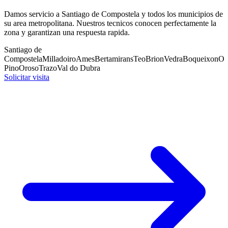
Damos servicio a Santiago de Compostela y todos los municipios de
su area metropolitana. Nuestros tecnicos conocen perfectamente la
zona y garantizan una respuesta rapida.
Santiago de
Compostela
Milladoiro
Ames
Bertamirans
Teo
Brion
Vedra
Boqueixon
O
Pino
Oroso
Trazo
Val do Dubra
Solicitar visita