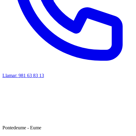
Llamar:
981 63 83 13
Pontedeume - Eume