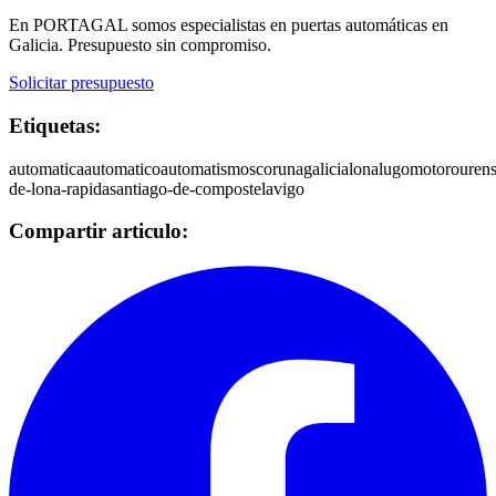
En PORTAGAL somos especialistas en puertas automáticas en
Galicia. Presupuesto sin compromiso.
Solicitar presupuesto
Etiquetas:
automatica
automatico
automatismos
coruna
galicia
lona
lugo
motor
ouren
de-lona-rapida
santiago-de-compostela
vigo
Compartir articulo: