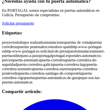
¿Necesitas ayuda con tu puerta automática?
En PORTAGAL somos especialistas en puertas automáticas en
Galicia. Presupuesto sin compromiso.
Solicitar presupuesto
Etiquetas:
proyectos
trabajos realizados
instalaciones
puertas de cristal
puertas
correderas
puertas peatonales
como
door-spain
http-www-portagal-
es
http-www-portagal-es-solicitud-de-presupuesto
instalacion
motor-
puerta
online
paso-a-paso
portagal
portagal-es
portales-automaticos-
precios
puerta-automatica
puerta-corredera
puerta-corredera-de-
seguridad
puerta-corredera-galicia
puerta-corredera-lugo
puerta-
corredera-normativa
puerta-corredera-ourense
puerta-corredera-
pontevedra
puerta-corredera-santiago-de-compostela
puerta-
corredera-vigo
puertas
puertas-automaticas-de-garaje
que-son-las-
puertas-automaticas
Compartir articulo: