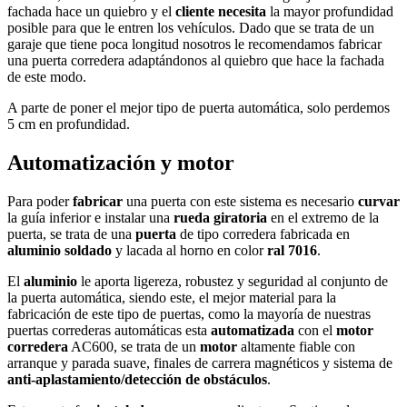
fachada hace un quiebro y el
cliente necesita
la mayor profundidad
posible para que le entren los vehículos. Dado que se trata de un
garaje
que tiene poca longitud nosotros le recomendamos fabricar
una
puerta corredera
adaptándonos al quiebro que hace la fachada
de este modo.
A parte de poner el mejor tipo de
puerta automática
, solo perdemos
5 cm en profundidad.
Automatización y motor
Para poder
fabricar
una
puerta
con este sistema es necesario
curvar
la guía inferior e instalar una
rueda giratoria
en el extremo de la
puerta
, se trata de una
puerta
de tipo
corredera
fabricada en
aluminio soldado
y lacada al horno en color
ral 7016
.
El
aluminio
le aporta ligereza, robustez y seguridad al conjunto de
la
puerta automática
, siendo este, el mejor material para la
fabricación de este tipo de
puertas
, como la mayoría de nuestras
puertas correderas
automáticas esta
automatizada
con el
motor
corredera
AC600
, se trata de un
motor
altamente fiable con
arranque y parada suave, finales de carrera magnéticos y sistema de
anti-aplastamiento/detección de obstáculos
.