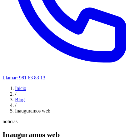
Llamar:
981 63 83 13
Inicio
/
Blog
/
Inauguramos web
noticias
Inauguramos web