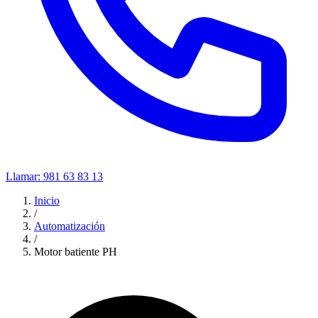
Llamar:
981 63 83 13
Inicio
/
Automatización
/
Motor batiente PH